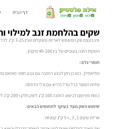
דף הבית
ק
שקים בהלחמת זנב למילוי ו
זהו בעצם שק המשמש לאריזת משקלים שבין 3-25 ק"ג לכל מטרה .
השקית היינה בעוביים של בין 40-200 מיקרון .
חומרי גלם :
פוליאתילן . כמו כן ניתן לבצע הזמנה עם צבע חומר מותאם מ
מידות המוצר בכל גודל נדרש עם ובלי הדפסה .
כמות מינימום לביצוע הזמנה 100 ק"ג לשק חלק ו-200 ק"ג לשק ממותג עד 4 צבעים .
שימוש השק נועד בעיקר לתחומים הבאים :
אריזת שקים 1 , 3 , ו-5 ק"ג קטניות .
שק מאגד למלחים שונים לפני אריזה קשיחה קרי דלי וכיוצא בז